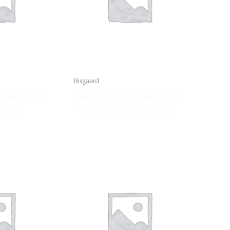
Bisgaard
ar hjemmesko
Bisgaard baby star hjemmesko
sgaard
– dark brown , 21 – Bisgaard