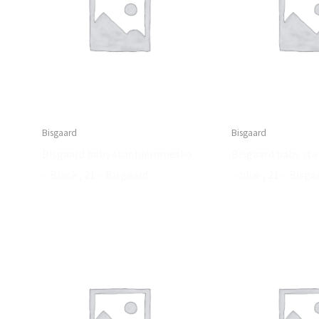
Bisgaard
Bisgaard
Bisgaard baby star hjemmesko
Bisgaard baby st
– Black , 21 – Bisgaard
– blue , 21 – Bisga