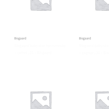
Bisgaard
Bisgaard
Bisgaard baby star hjemmesko
Bisgaard baby st
– camel , 21 – Bisgaard
– cognac , 21 – Bi