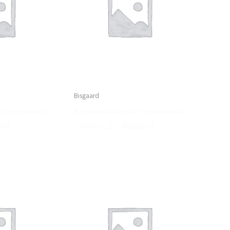
Bisgaard
ar hjemmesko
Bisgaard baby star hjemmesko
ard
– brown , 21 – Bisgaard