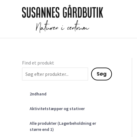
Gå
til
indholdet
Find et produkt
Søg
2ndhand
Aktivitetstæpper og stativer
Alle produkter (Lagerbeholdning er
større end 1)