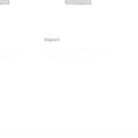
Bisgaard
ar hjemmesko
Bisgaard baby star hjemmesko
isgaard
– purple , 21 – Bisgaard