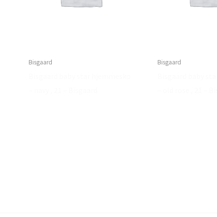
Bisgaard
Bisgaard
Bisgaard baby star hjemmesko
Bisgaard baby st
– navy , 21 – Bisgaard
– old rose , 21 – B