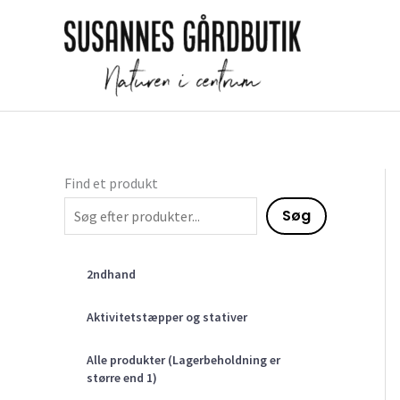
Gå
til
indholdet
Find et produkt
Søg
2ndhand
Aktivitetstæpper og stativer
Alle produkter (Lagerbeholdning er
større end 1)