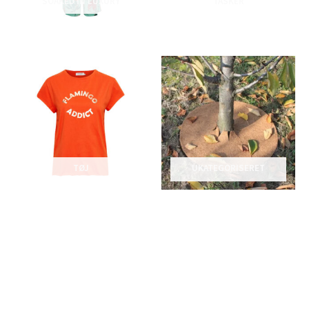
SOAKED IN LUXURY
TASKER
TØJ
UKATEGORISERET