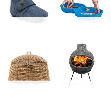
BABY & BØRN
BADEBASSINER
BADEVÆRELSE
BÅL OG GRILL