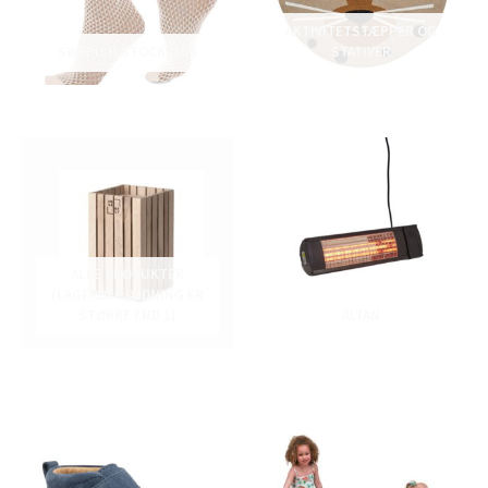
AKTIVITETSTÆPPER OG
SWEDISH STOCKINGS
STATIVER
ALLE PRODUKTER
(LAGERBEHOLDNING ER
STØRRE END 1)
ALTAN