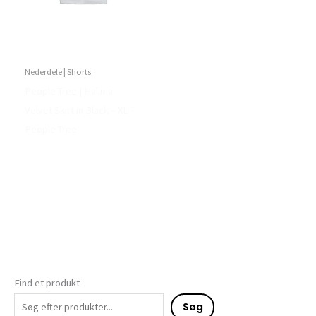
Nederdele | Shorts
People Tree | Halima
Velvet Skirt in Black – XL –
People Tree
Find et produkt
Søg