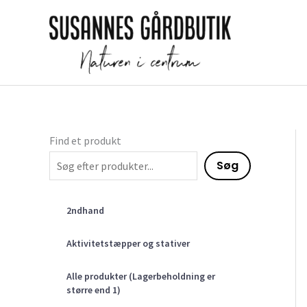
Gå
til
indholdet
Find et produkt
Søg
2ndhand
Aktivitetstæpper og stativer
Alle produkter (Lagerbeholdning er
større end 1)