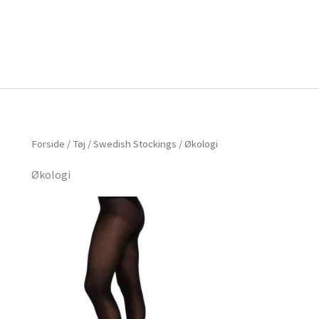
Forside
Om mig
Vlog
Forside
/
Tøj
/
Swedish Stockings
/ Økologi
Økologi