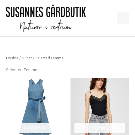
Gå
til
indholdet
Forside
/
Outlet
/ Selected Femme
Selected Femme
BCI BOMULD
ECOVERO