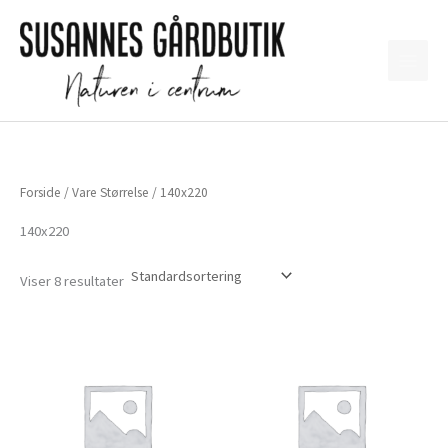
Gå
til
indholdet
Forside
/ Vare Størrelse / 140x220
140x220
Viser 8 resultater