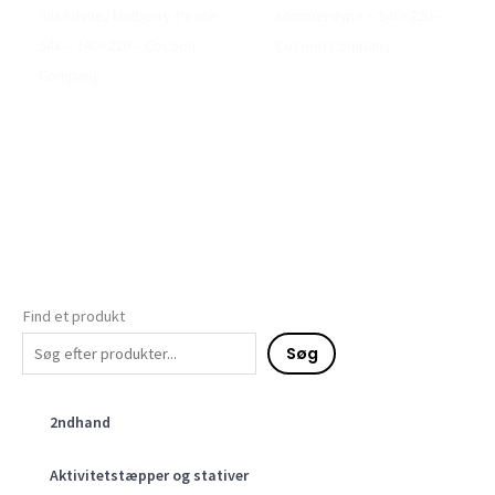
Silkedyne, Mulberry Peace
sommerdyne – 140×220 –
Silk – 140×220 – Cocoon
Cocoon Company
Company
Find et produkt
Søg
2ndhand
Aktivitetstæpper og stativer