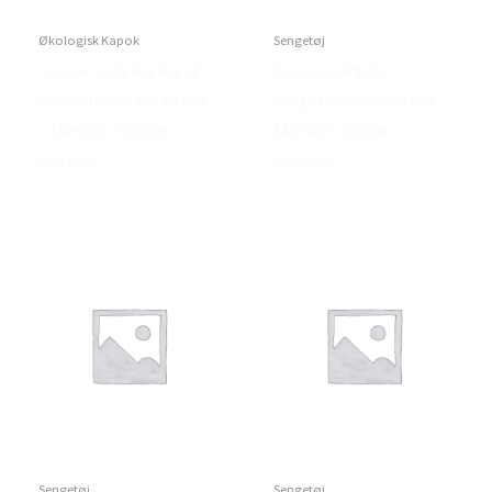
Økologisk Kapok
Sengetøj
Cocoon Company Kapok
Cocoon Company
Sommerdyne, Ekstra Sval
Sengesæt Flamingo Pink –
– 140×220 – Cocoon
140×220 – Cocoon
Company
Company
Sengetøj
Sengetøj