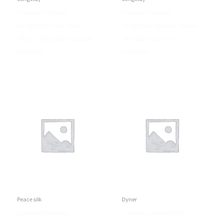
Cocoon Company
Cocoon Company
Sengesæt Polar Bear
Sengesæt Wallaby Brown –
White – 140×220 – Cocoon
140×220 – Cocoon
Company
Company
Peace silk
Dyner
Cocoon Company
Cocoon Company Uld