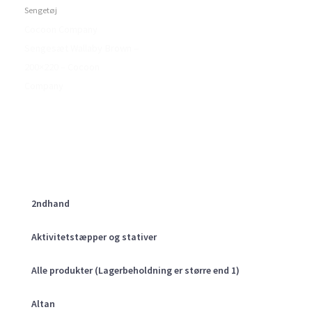
Sengetøj
Cocoon Company
Sengesæt Wallaby Brown –
200×220 – Cocoon
Company
2ndhand
Aktivitetstæpper og stativer
Alle produkter (Lagerbeholdning er større end 1)
Altan