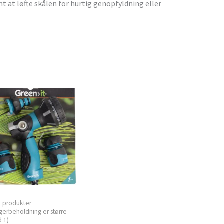
t at løfte skålen for hurtig genopfyldning eller
e produkter
gerbeholdning er større
 1)