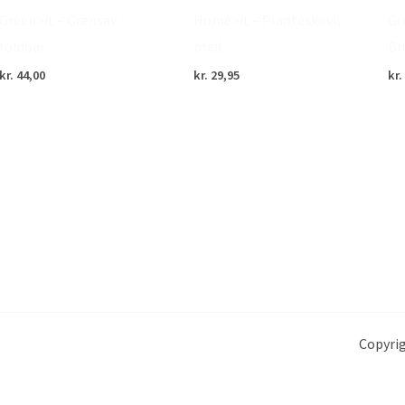
Green>it – Grensav
Home>it – Planteskovl,
Gr
foldbar
bred
Br
kr.
44,00
kr.
29,95
kr.
Copyrig