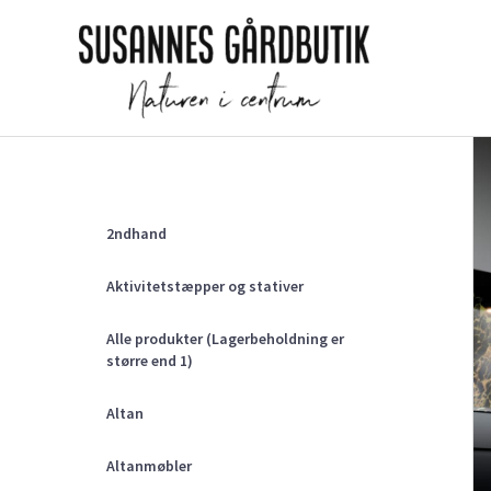
Gå
til
indholdet
2ndhand
Aktivitetstæpper og stativer
Alle produkter (Lagerbeholdning er
større end 1)
Altan
Altanmøbler