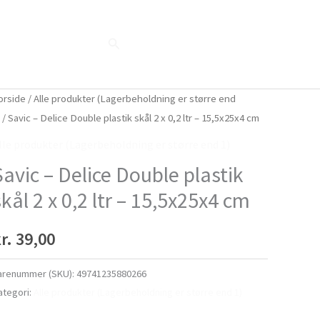
Søg
Blog
Shop
Når naturen taler...
orside
/
Alle produkter (Lagerbeholdning er større end
)
/ Savic – Delice Double plastik skål 2 x 0,2 ltr – 15,5x25x4 cm
lle produkter (Lagerbeholdning er større end 1)
Savic – Delice Double plastik
skål 2 x 0,2 ltr – 15,5x25x4 cm
r.
39,00
arenummer (SKU):
49741235880266
ategori:
Alle produkter (Lagerbeholdning er større end 1)