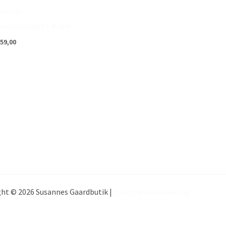
een>it –
usepistolsæt – 4 dele
59,00
ht © 2026 Susannes Gaardbutik |
Hjemmeside udvikling