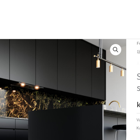
Forside
Om mig
Vlog
F
1
A
k
V
K