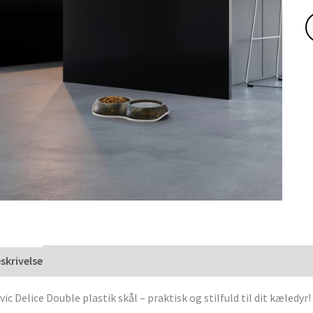
skrivelse
vic Delice Double plastik skål – praktisk og stilfuld til dit kæledyr