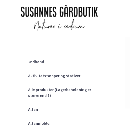
Gå
til
indholdet
2ndhand
Aktivitetstæpper og stativer
Alle produkter (Lagerbeholdning er
større end 1)
Altan
Altanmøbler