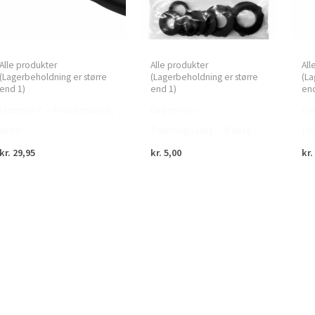
Alle produkter
Alle produkter
All
(Lagerbeholdning er større
(Lagerbeholdning er større
(La
end 1)
end 1)
end
Home>it – Planteskovl,
Green>it –
Gr
bred
Pakningssæt – 9 dele
fo
kr.
29,95
kr.
5,00
kr.