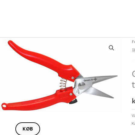
Forside
Om mig
Vlog
F
1
A
k
V
K
KØB