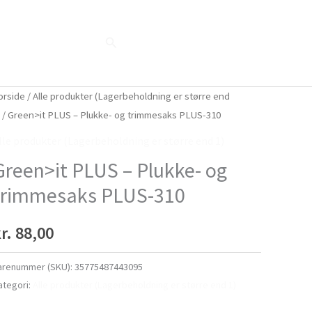
Søg
Blog
Shop
Når naturen taler...
orside
/
Alle produkter (Lagerbeholdning er større end
)
/ Green>it PLUS – Plukke- og trimmesaks PLUS-310
lle produkter (Lagerbeholdning er større end 1)
Green>it PLUS – Plukke- og
trimmesaks PLUS-310
r.
88,00
arenummer (SKU):
35775487443095
ategori:
Alle produkter (Lagerbeholdning er større end 1)