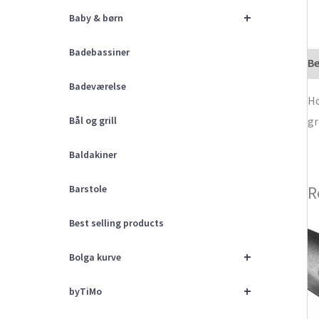
+
Baby & børn
Badebassiner
Be
Badeværelse
Ho
gr
Bål og grill
Baldakiner
R
Barstole
Best selling products
+
Bolga kurve
+
byTiMo