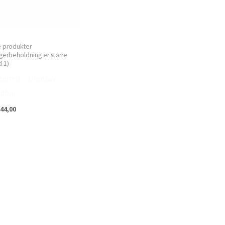
e produkter
gerbeholdning er større
 1)
een>it – Grensav
ldbar
44,00