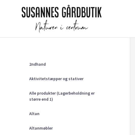
Gå
til
indholdet
2ndhand
Aktivitetstæpper og stativer
Alle produkter (Lagerbeholdning er
større end 1)
Altan
Altanmøbler