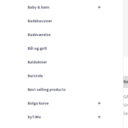
+
Baby & børn
Badebassiner
Badeværelse
Bål og grill
Baldakiner
Barstole
Be
Best selling products
GA
+
Bolga kurve
Ur
la
+
byTiMo