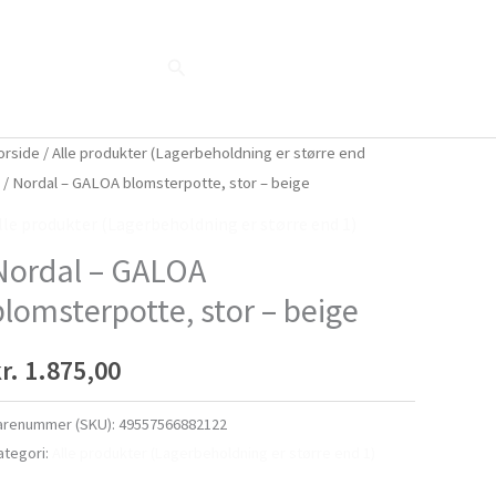
Søg
Blog
Shop
Når naturen taler...
orside
/
Alle produkter (Lagerbeholdning er større end
)
/ Nordal – GALOA blomsterpotte, stor – beige
lle produkter (Lagerbeholdning er større end 1)
Nordal – GALOA
blomsterpotte, stor – beige
r.
1.875,00
arenummer (SKU):
49557566882122
ategori:
Alle produkter (Lagerbeholdning er større end 1)