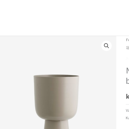
Forside
Om mig
Vlog
F
1
A
k
V
K