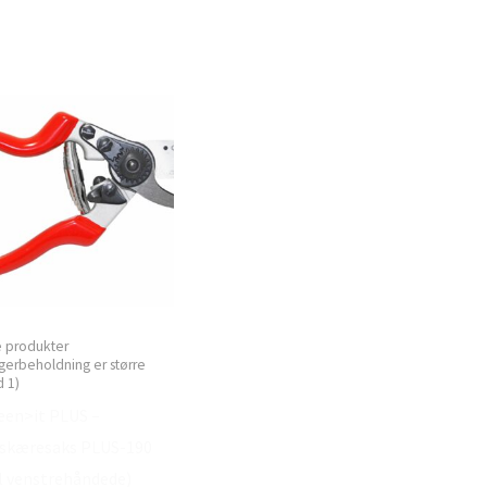
e produkter
gerbeholdning er større
 1)
een>it PLUS –
skæresaks PLUS-190
il venstrehåndede)