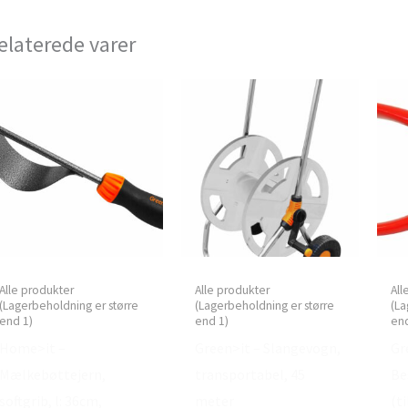
elaterede varer
Alle produkter
Alle produkter
All
(Lagerbeholdning er større
(Lagerbeholdning er større
(La
end 1)
end 1)
end
Home>it –
Green>it – Slangevogn,
Gr
Mælkebøttejern,
transportabel, 45
Be
softgrib, l: 36cm,
meter
(t