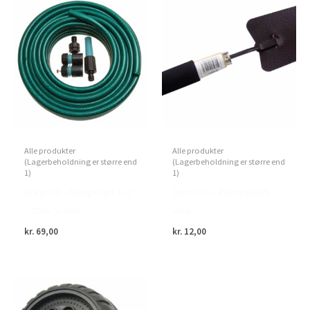
Alle produkter
Alle produkter
(Lagerbeholdning er større end
(Lagerbeholdning er større end
1)
1)
Green>it – Slangesæt 1/2″
Home>it – Planteskovl,
– 20 m. 5-dele
smal
kr.
69,00
kr.
12,00