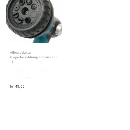
Alle produkter
(Lagerbeholdning er større end
1)
Green>it – Brusepistol
SOFT 8 funktioner
kr.
49,00