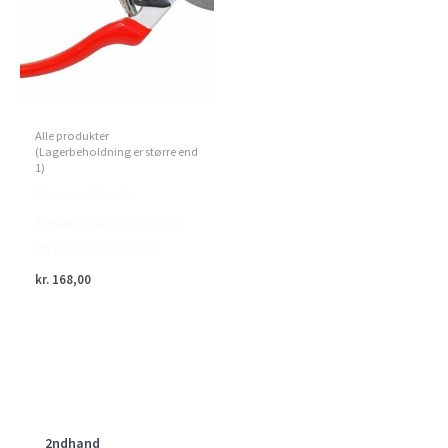
Alle produkter
(Lagerbeholdning er større end
1)
Green>it PLUS –
Beskæresaks PLUS-190
(til venstrehåndede)
kr.
168,00
2ndhand