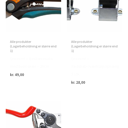
Alle produkter
Alle produkter
(Lagerbeholdning er større end
(Lagerbeholdning er større end
1)
1)
Green>it – Beskæresaks
Green>it –
med buet skær – 20cm
Redskab-/værktøjsophæng
3 stk.
kr.
49,00
kr.
28,00