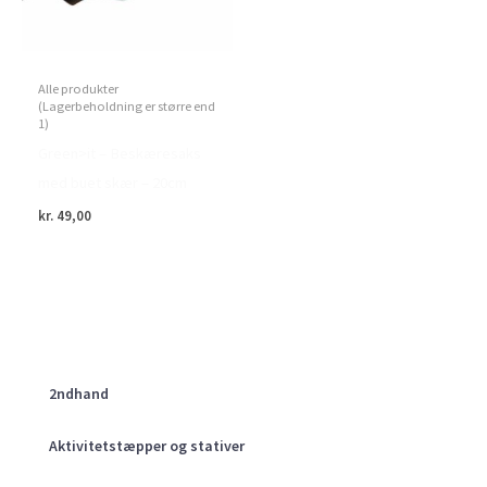
Alle produkter
(Lagerbeholdning er større end
1)
Green>it – Beskæresaks
med buet skær – 20cm
kr.
49,00
2ndhand
Aktivitetstæpper og stativer