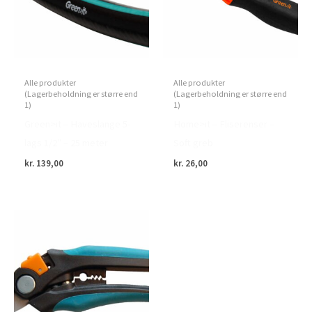
Alle produkter
Alle produkter
(Lagerbeholdning er større end
(Lagerbeholdning er større end
1)
1)
Green>it – Haveslange 5-
Home>it – Fliserenser –
lags 1/2″ – 25 meter
Soft greb
kr.
139,00
kr.
26,00