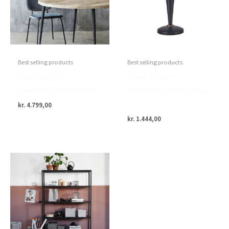
Best selling products
Best selling products
House Doctor –
House Doctor –
Spisebord, Club Ø130 cm
Bordlampe H34 cm, Opal,
Sort
kr.
4.799,00
kr.
1.444,00