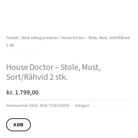
Forside
/
Best selling products
/ House Doctor – Stole, Must, Sort/Råhvid
2 stk.
Best selling products
House Doctor – Stole, Must,
Sort/Råhvid 2 stk.
kr.
1.799,00
Varenummer (SKU):
49417158328650
Kategori:
Best selling products
KØB