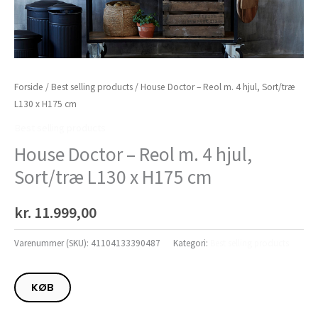
Forside
/
Best selling products
/ House Doctor – Reol m. 4 hjul, Sort/træ
L130 x H175 cm
Best selling products
House Doctor – Reol m. 4 hjul,
Sort/træ L130 x H175 cm
kr.
11.999,00
Varenummer (SKU):
41104133390487
Kategori:
Best selling products
KØB