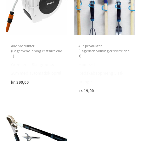
Alle produkter
Alle produkter
(Lagerbeholdning er større end
(Lagerbeholdning er større end
1)
1)
Green>it – Slangeboks
Home>it –
20m med automatisk oprul
Redskabsophæng 5 stk.
orange
kr.
399,00
kr.
19,00