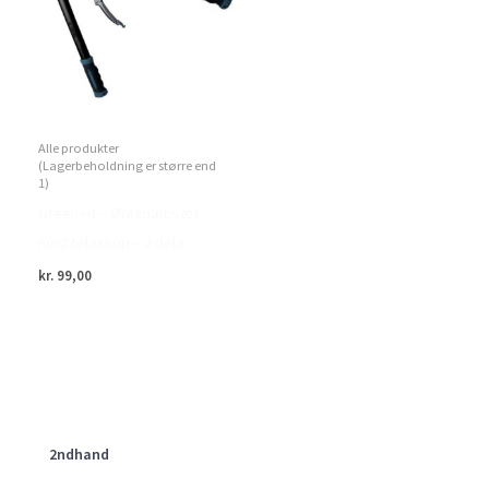
Alle produkter
(Lagerbeholdning er større end
1)
Green>it – Ørnenæbsæt
med teleskop – 2 dele
kr.
99,00
2ndhand