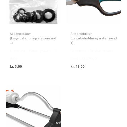
Alle produkter
Alle produkter
(Lagerbeholdning er større end
(Lagerbeholdning er større end
1)
1)
Green>it – Pakningssæt – 9
Green>it – Beskæresaks
dele
med fingerloop
kr.
5,00
kr.
49,00