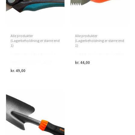
Alle produkter
Alle produkter
(Lagerbeholdning er større end
(Lagerbeholdning er større end
1)
1)
Green>it – Beskæresaks
Green>it – Grensav foldbar
med buet skær – 20cm
kr.
44,00
kr.
49,00