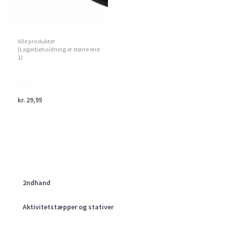
Alle produkter
(Lagerbeholdning er større end
1)
Home>it – Planteskovl,
bred
kr.
29,95
2ndhand
Aktivitetstæpper og stativer