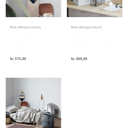
Best selling products
Best selling products
House Doctor –
House Doctor –
Væglampe, Precise,
Bordlampe H54 cm, Club,
Messing
Sort
kr.
573,00
kr.
800,00