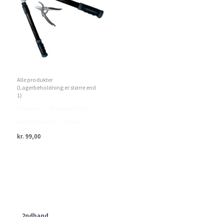
Alle produkter
(Lagerbeholdning er større end
1)
Green>it – Ørnenæbsæt
med teleskop – 2 dele
kr.
99,00
2ndhand