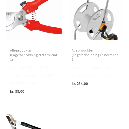
Alle produkter
Alle produkter
(Lagerbeholdning er større end
(Lagerbeholdning er større end
1)
1)
Green>it PLUS – Plukke-
Green>it – Slangevogn,
og trimmesaks PLUS-300
transportabel, 45 meter
med buet skær
kr.
254,00
kr.
88,00