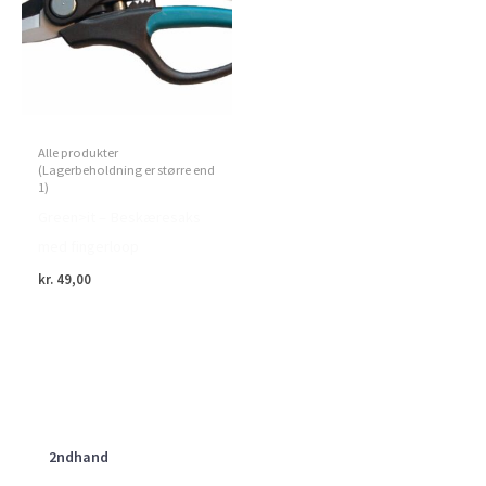
Alle produkter
(Lagerbeholdning er større end
1)
Green>it – Beskæresaks
med fingerloop
kr.
49,00
2ndhand