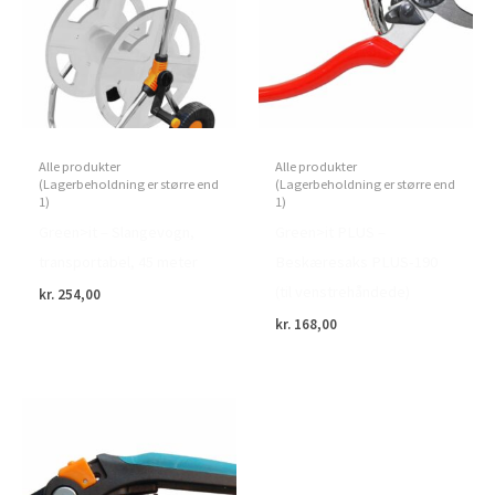
Alle produkter
Alle produkter
(Lagerbeholdning er større end
(Lagerbeholdning er større end
1)
1)
Green>it – Slangevogn,
Green>it PLUS –
transportabel, 45 meter
Beskæresaks PLUS-190
(til venstrehåndede)
kr.
254,00
kr.
168,00