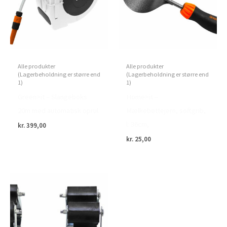
Alle produkter
Alle produkter
(Lagerbeholdning er større end
(Lagerbeholdning er større end
1)
1)
Green>it – Slangeboks
Home>it –
20m med automatisk oprul
Mælkebøttejern, softgrib,
l: 36cm,
kr.
399,00
kr.
25,00