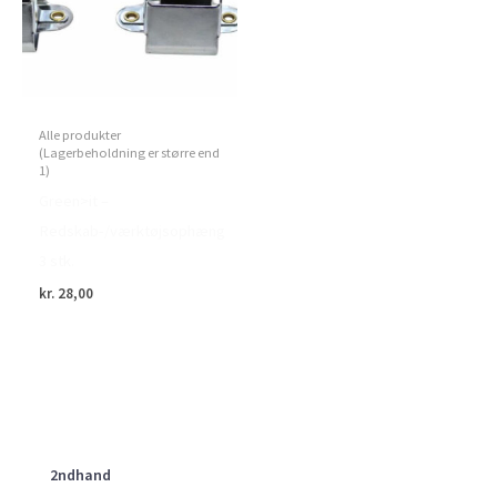
Alle produkter
(Lagerbeholdning er større end
1)
Green>it –
Redskab-/værktøjsophæng
3 stk.
kr.
28,00
2ndhand