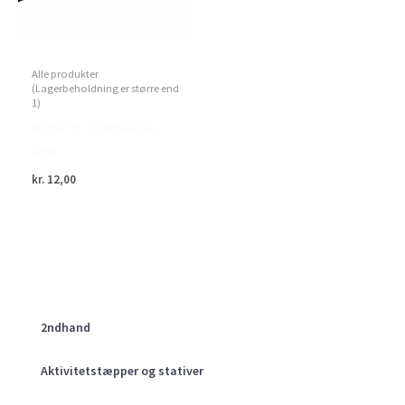
Alle produkter
(Lagerbeholdning er større end
1)
Home>it – Planteskovl,
smal
kr.
12,00
2ndhand
Aktivitetstæpper og stativer