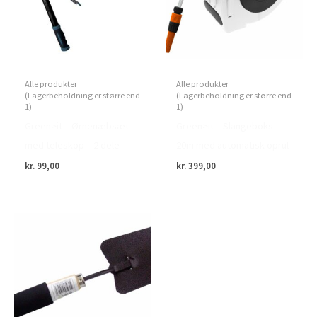
Alle produkter
Alle produkter
(Lagerbeholdning er større end
(Lagerbeholdning er større end
1)
1)
Green>it – Ørnenæbsæt
Green>it – Slangeboks
med teleskop – 2 dele
20m med automatisk oprul
kr.
99,00
kr.
399,00