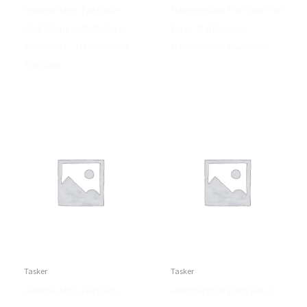
Hammershus Fairtrade
Hammershus Fairtrade Pot
Oval Shape indkøbskurv –
kurv – traditionel –
traditionel – Hammershus
Hammershus Fairtrade
Fairtrade
Tasker
Tasker
Hammershus Fairtrade
Hammershus Fairtrade V-