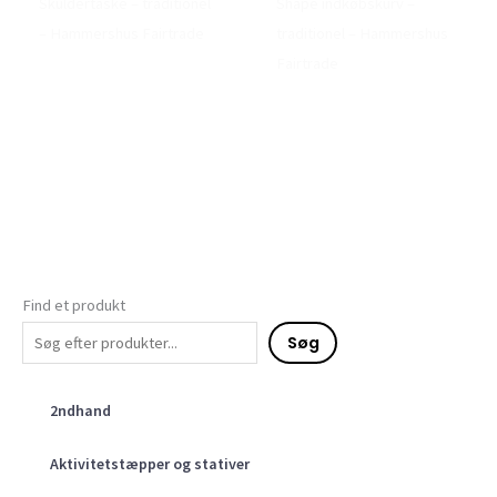
Skuldertaske – traditionel
Shape indkøbskurv –
– Hammershus Fairtrade
traditionel – Hammershus
Fairtrade
Find et produkt
Søg
2ndhand
Aktivitetstæpper og stativer