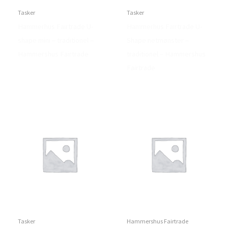
Tasker
Tasker
Hammerhus Fairtrade U-
Hammerhus Fairtrade U-
shape mini – traditionel –
Shape netmønster –
Hammershus Fairtrade
traditionel – Hammershus
Fairtrade
Tasker
Hammershus Fairtrade