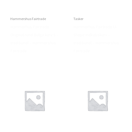
Hammershus Fairtrade
Tasker
Hammerhus Fairtrade
Hammerhus Fairtrade U-
Original rund Bolga kurv S –
Shape indkøbskurv –
traditionel – Hammershus
traditionel – Hammershus
Fairtrade
Fairtrade