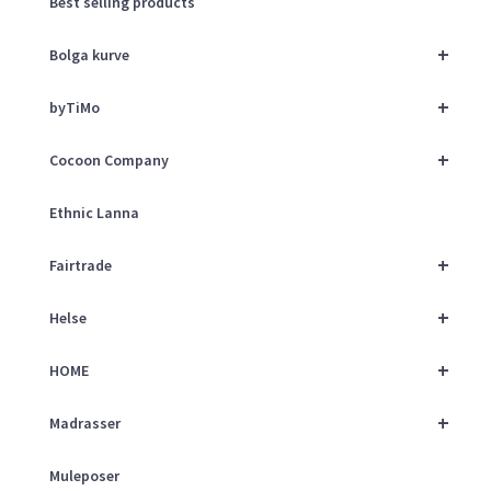
Best selling products
+
Bolga kurve
+
byTiMo
+
Cocoon Company
Ethnic Lanna
+
Fairtrade
+
Helse
+
HOME
+
Madrasser
Muleposer