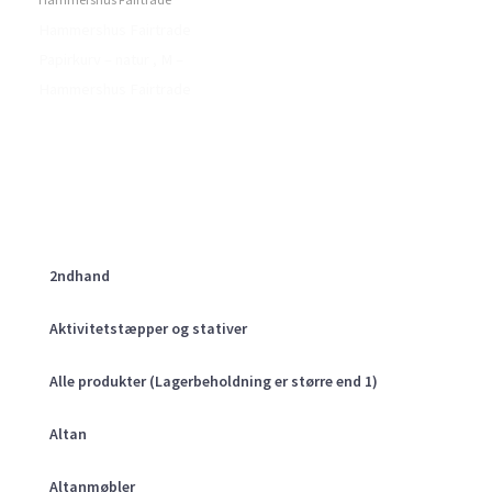
Hammershus Fairtrade
Papirkurv – natur , M –
Hammershus Fairtrade
2ndhand
Aktivitetstæpper og stativer
Alle produkter (Lagerbeholdning er større end 1)
Altan
Altanmøbler