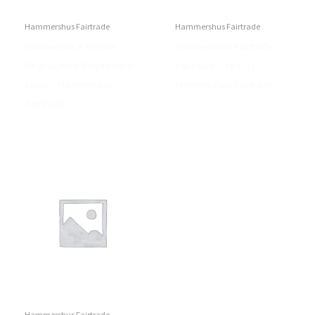
Hammershus Fairtrade
Hammershus Fairtrade
Hammerhus Fairtrade
Hammershus Fairtrade
Original rund Bolga kurv S –
Papirkurv – tiger , L –
Lotta – Hammershus
Hammershus Fairtrade
Fairtrade
Hammershus Fairtrade