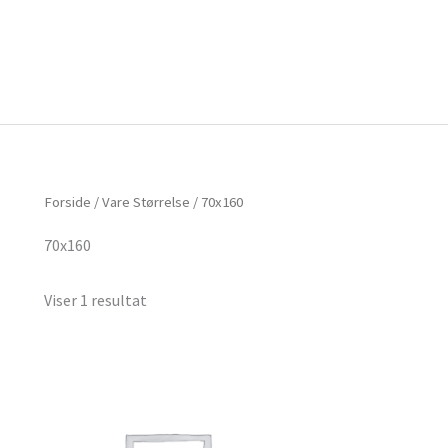
Forside
Om mig
Vlog
Forside
/ Vare Størrelse / 70x160
70x160
Viser 1 resultat