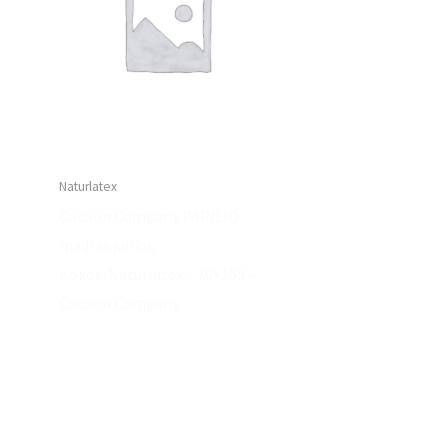
Naturlatex
Cocoon Company PAPILIO
madras junior,
Kokos/Naturlatex – 70×160 –
Cocoon Company