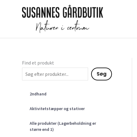
Gå
til
indholdet
Find et produkt
Søg
2ndhand
Aktivitetstæpper og stativer
Alle produkter (Lagerbeholdning er
større end 1)