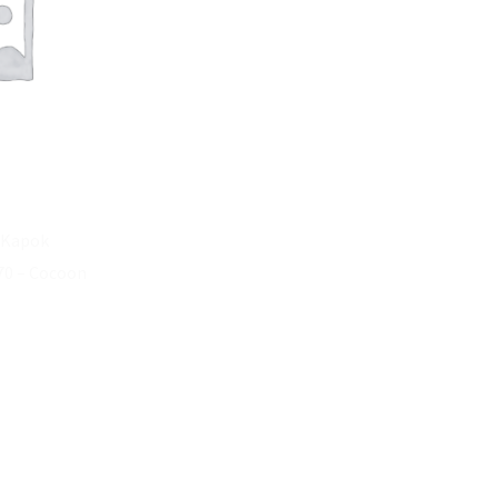
 Kapok
70 – Cocoon