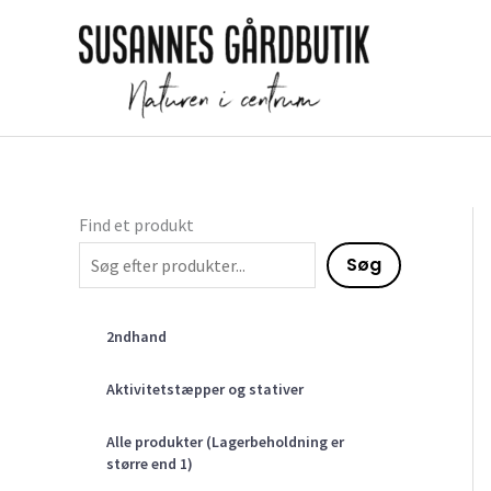
Gå
til
indholdet
Find et produkt
Søg
2ndhand
Aktivitetstæpper og stativer
Alle produkter (Lagerbeholdning er
større end 1)