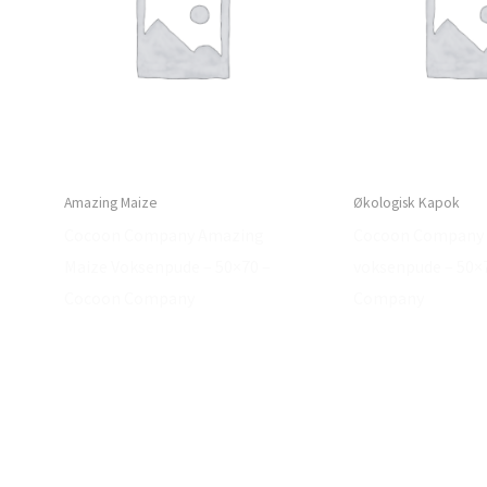
Amazing Maize
Økologisk Kapok
Cocoon Company Amazing
Cocoon Company
Maize Voksenpude – 50×70 –
voksenpude – 50×
Cocoon Company
Company