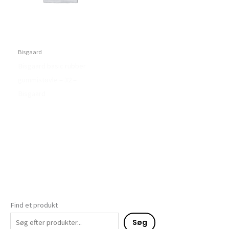
Bisgaard
Bisgaard basic rubber
gummistøvle – 32 –
Bisgaard
Find et produkt
Søg