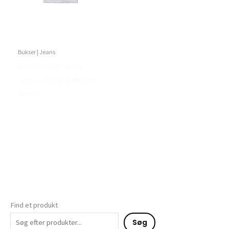
Bukser | Jeans
Selected | Ida Skinny
Jeans – 28/32 – Selected
femme
Find et produkt
Søg