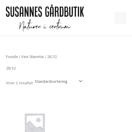
Gå
til
indholdet
Forside
/ Vare Størrelse / 28/32
28/32
Viser 1 resultat