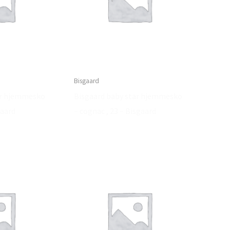
Bisgaard
ar hjemmesko
Bisgaard baby star hjemmesko
gaard
– cognac , 23 – Bisgaard