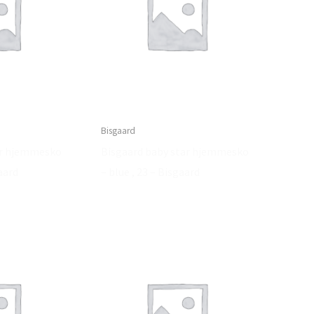
Bisgaard
ar hjemmesko
Bisgaard baby star hjemmesko
gaard
– blue , 23 – Bisgaard