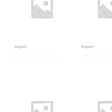
Bisgaard
Bisgaard
Bisgaard baby rubber
Bisgaard baby st
gummistøvle – 23 – Bisgaard
– Black , 23 – Bis