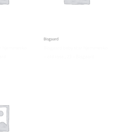
Bisgaard
ar hjemmesko
Bisgaard baby star hjemmesko
ard
– old rose , 23 – Bisgaard