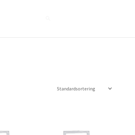
Søg
Blog
Shop
Når naturen taler...