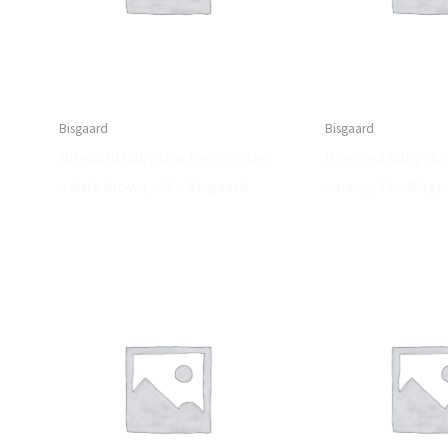
Bisgaard
Bisgaard
Bisgaard baby star hjemmesko
Bisgaard baby st
– dark brown , 23 – Bisgaard
– navy , 23 – Bisga