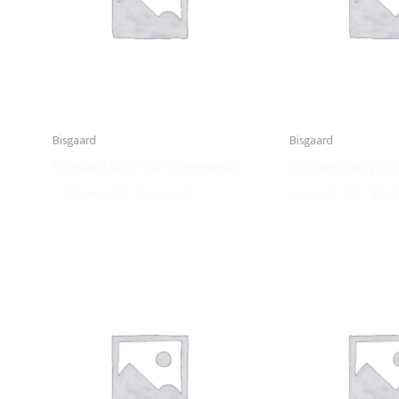
Bisgaard
Bisgaard
Bisgaard baby star hjemmesko
Bisgaard baby st
– brown , 23 – Bisgaard
– camel , 23 – Bis