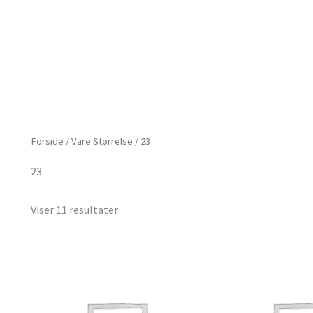
Forside
Om mig
Vlog
Forside
/ Vare Størrelse / 23
23
Viser 11 resultater