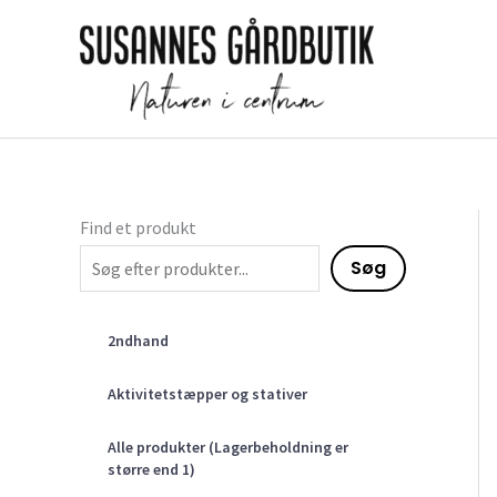
Gå
til
indholdet
Find et produkt
Søg
2ndhand
Aktivitetstæpper og stativer
Alle produkter (Lagerbeholdning er
større end 1)