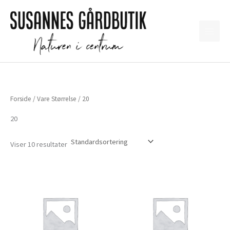
Gå
til
indholdet
Forside
/ Vare Størrelse / 20
20
Viser 10 resultater