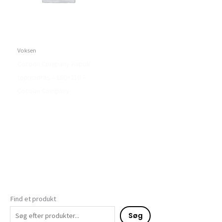
Voksen
Cocoon Company Kapok
topmadras – 180×210 –
Cocoon Company
Find et produkt
Søg