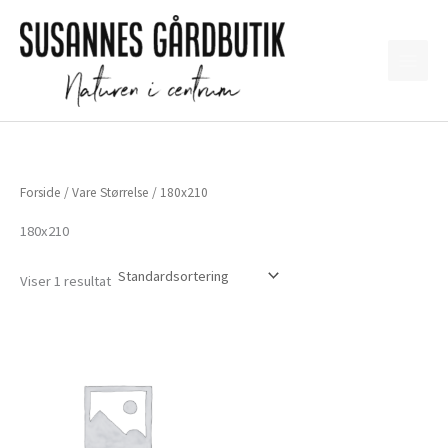
Gå
til
indholdet
Forside
/ Vare Størrelse / 180x210
180x210
Viser 1 resultat