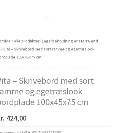
Søg
Blog
Shop
Når naturen taler...
orside
/
Alle produkter (Lagerbeholdning er større end
)
/ Vita – Skrivebord med sort ramme og egetræslook
ordplade 100x45x75 cm
lle produkter (Lagerbeholdning er større end 1)
Vita – Skrivebord med sort
ramme og egetræslook
bordplade 100x45x75 cm
r.
424,00
arenummer (SKU):
42171697758460