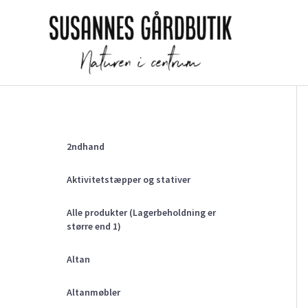
Gå
til
indholdet
2ndhand
Aktivitetstæpper og stativer
Alle produkter (Lagerbeholdning er
større end 1)
Altan
Altanmøbler