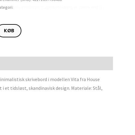
ategori:
Alle produkter (Lagerbeholdning er større end 1)
KØB
imalistisk skrivebord i modellen Vita fra House
i et tidsløst, skandinavisk design. Materiale: Stål,