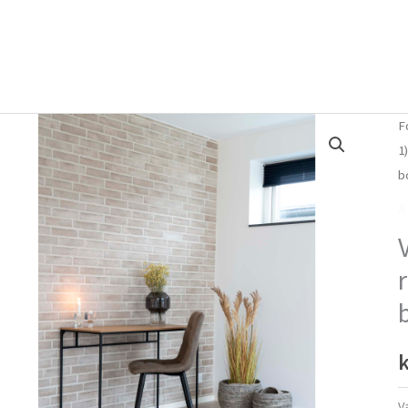
Forside
Om mig
Vlog
F
1
b
A
k
V