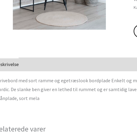
K
skrivelse
rivebord med sort ramme og egetræslook bordplade Enkelt og min
rdic. De slanke ben giver en lethed til rummet og er samtidig lavet 
ånplade, sort mela
elaterede varer