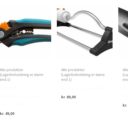
Alle produkter
Alle produkter
All
(Lagerbeholdning er større
(Lagerbeholdning er større
(La
end 1)
end 1)
end
Green>it –
Green>it – Vippevander
Ho
Beskæresaks med buet
br
kr.
80,00
skær – 20cm
kr.
kr.
49,00