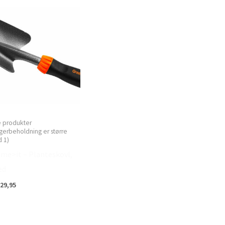
e produkter
gerbeholdning er større
 1)
me>it – Planteskovl,
ed
29,95