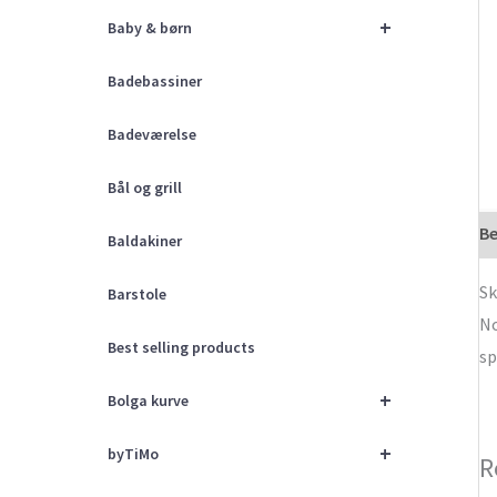
+
Baby & børn
Badebassiner
Badeværelse
Bål og grill
Be
Baldakiner
Sk
Barstole
No
Best selling products
sp
+
Bolga kurve
+
byTiMo
R