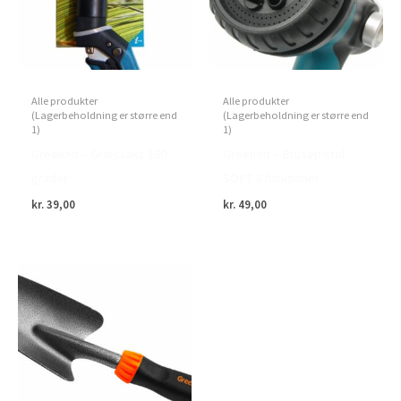
Alle produkter
Alle produkter
(Lagerbeholdning er større end
(Lagerbeholdning er større end
1)
1)
Green>it – Græssaks 180
Green>it – Brusepistol
grader
SOFT 8 funktioner
kr.
39,00
kr.
49,00