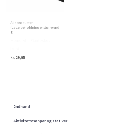
Alle produkter
(Lagerbeholdning er større end
1)
Home>it – Planteskovl,
bred
kr.
29,95
2ndhand
Aktivitetstæpper og stativer