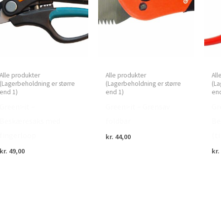
Alle produkter
Alle produkter
All
(Lagerbeholdning er større
(Lagerbeholdning er større
(La
end 1)
end 1)
end
Green>it –
Green>it – Grensav
Gr
Beskæresaks med
foldbar
Be
fingerloop
(t
kr.
44,00
kr.
49,00
kr.