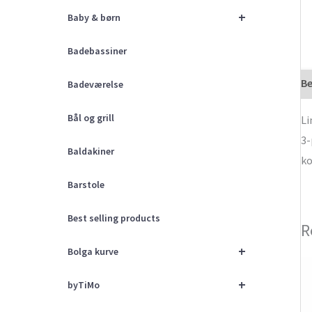
+
Baby & børn
Badebassiner
Be
Badeværelse
Bål og grill
Li
3-
Baldakiner
k
Barstole
Best selling products
R
+
Bolga kurve
+
byTiMo