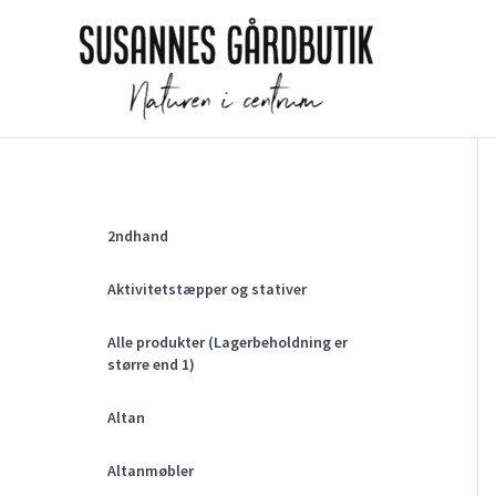
Gå
til
indholdet
2ndhand
Aktivitetstæpper og stativer
Alle produkter (Lagerbeholdning er
større end 1)
Altan
Altanmøbler