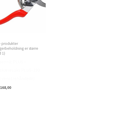
e produkter
gerbeholdning er større
 1)
een>it PLUS –
skæresaks PLUS-190
il venstrehåndede)
168,00