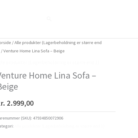
Søg
Blog
Shop
Når naturen taler...
orside
/
Alle produkter (Lagerbeholdning er større end
)
/ Venture Home Lina Sofa – Beige
lle produkter (Lagerbeholdning er større end 1)
Venture Home Lina Sofa –
Beige
r.
2.999,00
arenummer (SKU):
47934850072906
ategori:
Alle produkter (Lagerbeholdning er større end 1)