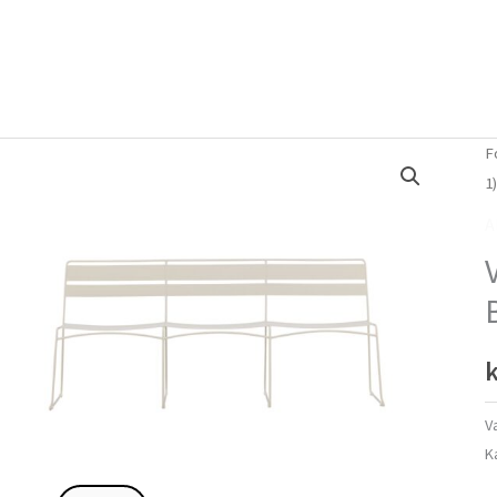
Forside
Om mig
Vlog
F
1
A
k
V
K