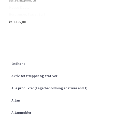
Best selling products
House Doctor –
Bordlampe, Twice, Sort
kr.
1.155,00
2ndhand
Aktivitetstæpper og stativer
Alle produkter (Lagerbeholdning er større end 1)
Altan
Altanmøbler