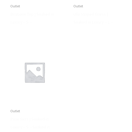
Outlet
Outlet
Brisbane Top | Soaked in
Ulla Striped Dress |
Luxury – S –
Soaked in Luxury – L –
Outlet
Pixie Skirt | Soaked in
Luxury – S – Soaked in