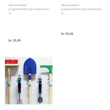
Alle produkter
Alle produkter
(Lagerbeholdning er større end
(Lagerbeholdning er større end
1)
1)
Home>it –
Green>it – Brusepistolsæt
Mælkebøttejern, softgrib,
– 4 dele
l: 36cm,
kr.
59,00
kr.
25,00