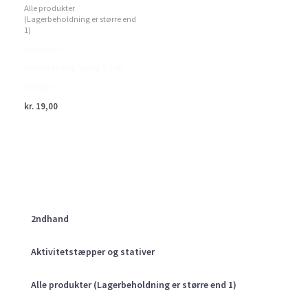
Alle produkter
(Lagerbeholdning er større end
1)
Home>it –
Redskabsophæng 5 stk.
orange
kr.
19,00
2ndhand
Aktivitetstæpper og stativer
Alle produkter (Lagerbeholdning er større end 1)