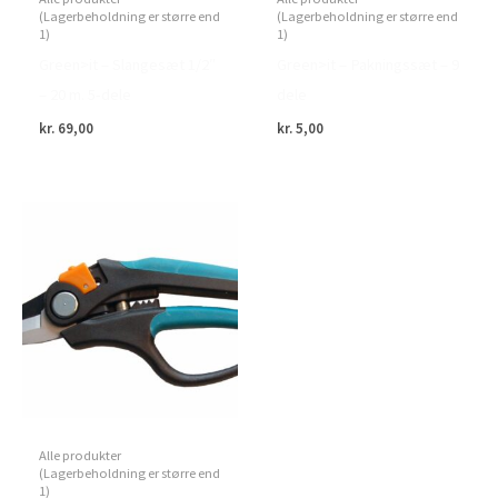
(Lagerbeholdning er større end
(Lagerbeholdning er større end
1)
1)
Green>it – Slangesæt 1/2″
Green>it – Pakningssæt – 9
– 20 m. 5-dele
dele
kr.
69,00
kr.
5,00
Alle produkter
(Lagerbeholdning er større end
1)