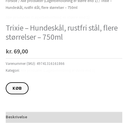
Forside
/
Alle produkter (Lagerbeholdning er større end 1)
/ Trixie –
Hundeskål, rustfri stål, flere størrelser – 750ml
Alle produkter (Lagerbeholdning er større end 1)
Trixie – Hundeskål, rustfri stål, flere
størrelser – 750ml
kr.
69,00
Varenummer (SKU):
49741316161866
Kategori:
Alle produkter (Lagerbeholdning er større end 1)
KØB
Beskrivelse