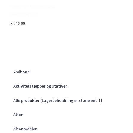
Green>it – Beskæresaks
med fingerloop
kr.
49,00
2ndhand
Aktivitetstæpper og stativer
Alle produkter (Lagerbeholdning er større end 1)
Altan
Altanmøbler