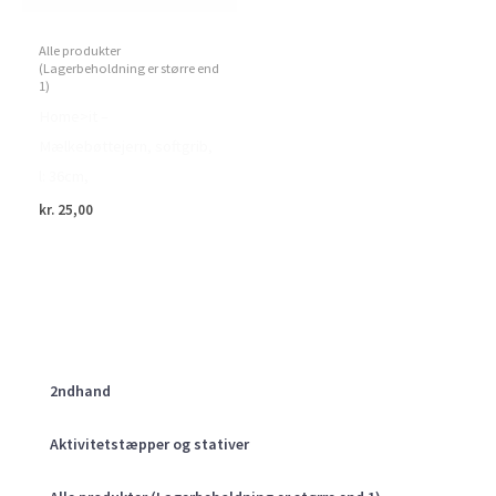
Alle produkter
(Lagerbeholdning er større end
1)
Home>it –
Mælkebøttejern, softgrib,
l: 36cm,
kr.
25,00
2ndhand
Aktivitetstæpper og stativer