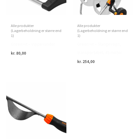
Alle produkter
Alle produkter
(Lagerbeholdning er større end
(Lagerbeholdning er større end
1)
1)
Green>it – Vippevander
Green>it – Slangevogn,
transportabel, 45 meter
kr.
80,00
kr.
254,00