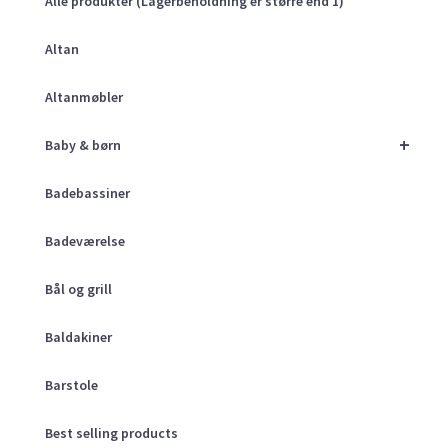
Alle produkter (Lagerbeholdning er større end 1)
Altan
Altanmøbler
+
Baby & børn
Badebassiner
Badeværelse
Bål og grill
Baldakiner
Barstole
Best selling products