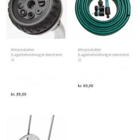
Alle produkter
Alle produkter
(Lagerbeholdning er større end
(Lagerbeholdning er større end
1)
1)
Green>it –
Green>it – Slangesæt 1/2″
Havebruser/Brusepistol
– 20 m. 5-dele
SOFT 8 funktioner
kr.
69,00
kr.
89,00