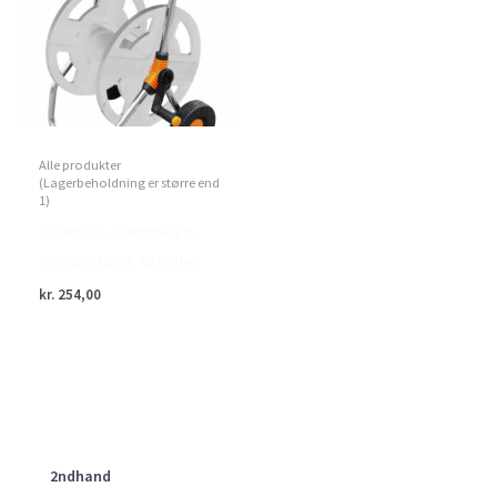
Alle produkter
(Lagerbeholdning er større end
1)
Green>it – Slangevogn,
transportabel, 45 meter
kr.
254,00
2ndhand