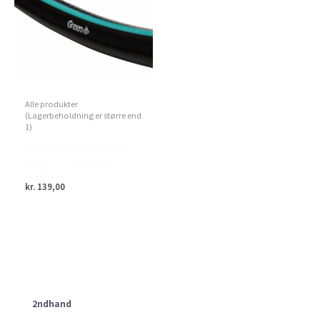
Alle produkter
(Lagerbeholdning er større end
1)
Green>it – Haveslange 5-
lags 1/2″ – 25 meter
kr.
139,00
2ndhand