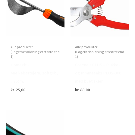
Alle produkter
Alle produkter
(Lagerbeholdning er større end
(Lagerbeholdning er større end
1)
1)
Home>it –
Green>it PLUS – Plukke-
Mælkebøttejern, softgrib,
og trimmesaks PLUS-300
l: 36cm,
med buet skær
kr.
25,00
kr.
88,00