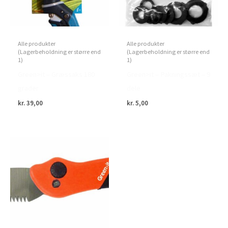
Alle produkter
Alle produkter
(Lagerbeholdning er større end
(Lagerbeholdning er større end
1)
1)
Green>it – Græssaks 180
Green>it – Pakningssæt – 9
grader
dele
kr.
39,00
kr.
5,00