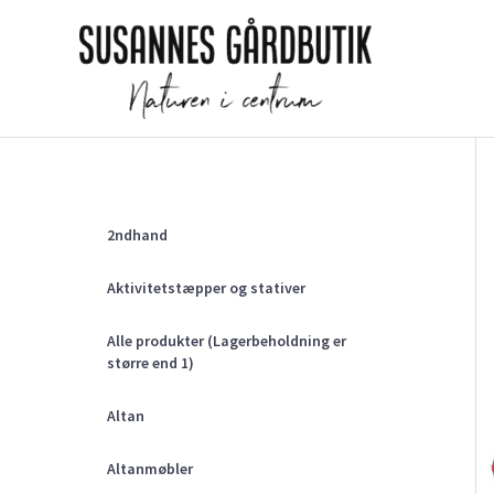
Gå
til
indholdet
2ndhand
Aktivitetstæpper og stativer
Alle produkter (Lagerbeholdning er
større end 1)
Altan
Altanmøbler