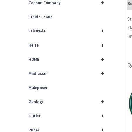
+
Cocoon Company
Be
Ethnic Lanna
St
kl
+
Fairtrade
le
+
Helse
+
HOME
R
+
Madrasser
Muleposer
+
Økologi
+
Outlet
+
Puder