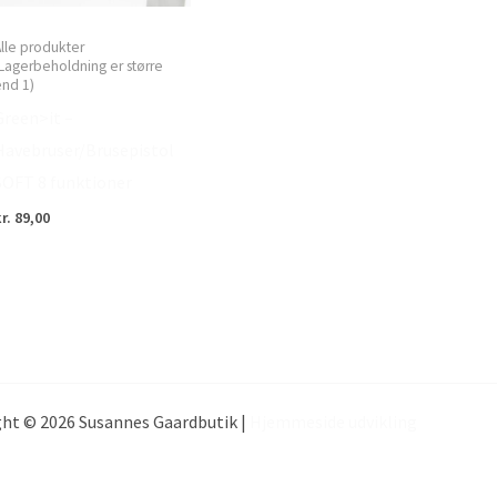
lle produkter
Lagerbeholdning er større
nd 1)
Green>it –
Havebruser/Brusepistol
SOFT 8 funktioner
r.
89,00
ht © 2026 Susannes Gaardbutik |
Hjemmeside udvikling