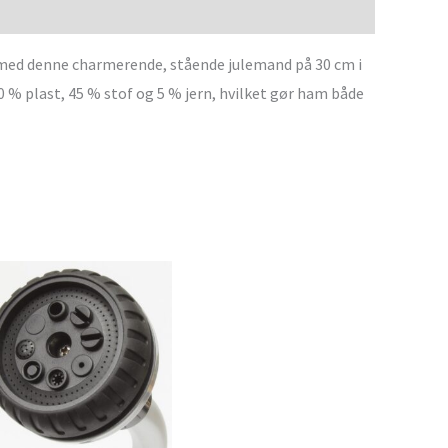
med denne charmerende, stående julemand på 30 cm i
0 % plast, 45 % stof og 5 % jern, hvilket gør ham både