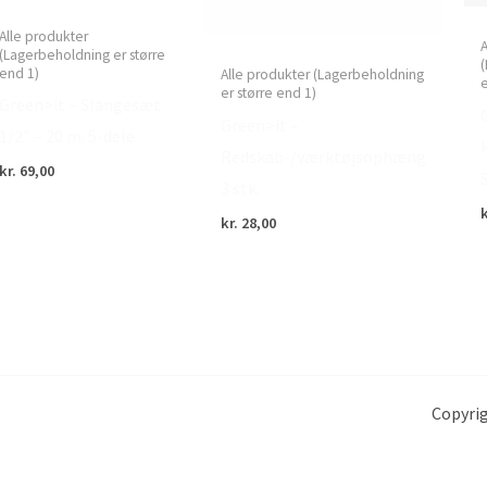
Alle produkter
A
(Lagerbeholdning er større
(
end 1)
Alle produkter (Lagerbeholdning
e
er større end 1)
Green>it – Slangesæt
Green>it –
1/2″ – 20 m. 5-dele
Redskab-/værktøjsophæng
kr.
69,00
3 stk.
k
kr.
28,00
Copyrig