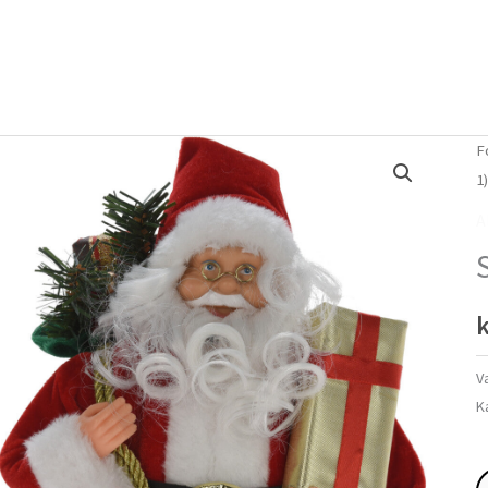
Forside
Om mig
Vlog
F
1
A
k
V
K