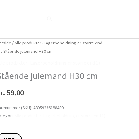
Søg
Blog
Shop
Når naturen taler...
orside
/
Alle produkter (Lagerbeholdning er større end
)
/ Stående julemand H30 cm
lle produkter (Lagerbeholdning er større end 1)
Stående julemand H30 cm
r.
59,00
arenummer (SKU):
48059236188490
ategori:
Alle produkter (Lagerbeholdning er større end 1)