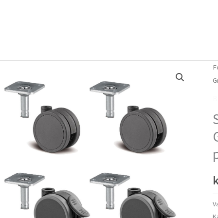
Forside
Om mig
Vlog
F
G
B
k
V
K