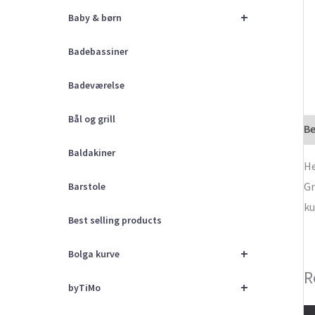
+
Baby & børn
Badebassiner
Badeværelse
Bål og grill
Be
Baldakiner
He
Gr
Barstole
ku
Best selling products
+
Bolga kurve
R
+
byTiMo