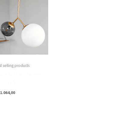
t selling products
use Doctor – Lampe,
ice, Grå
1.064,00