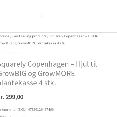
Søg
Blog
Shop
Når naturen taler...
orside
/
Best selling products
/ Squarely Copenhagen – Hjul til
rowBIG og GrowMORE plantekasse 4 stk.
est selling products
Squarely Copenhagen – Hjul til
GrowBIG og GrowMORE
plantekasse 4 stk.
r.
299,00
arenummer (SKU):
47856126427466
ategori:
Best selling products