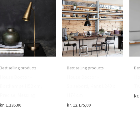
Best selling products
Best selling products
Bes
House Doctor –
House Doctor –
Ho
Bordlampe H52 cm,
Spisebord, Kant L240 x
Tw
Precise, Messing
H74 cm
kr.
kr.
1.135,00
kr.
12.175,00