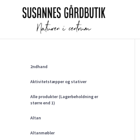
Gå
til
indholdet
2ndhand
Aktivitetstæpper og stativer
Alle produkter (Lagerbeholdning er
større end 1)
Altan
Altanmøbler