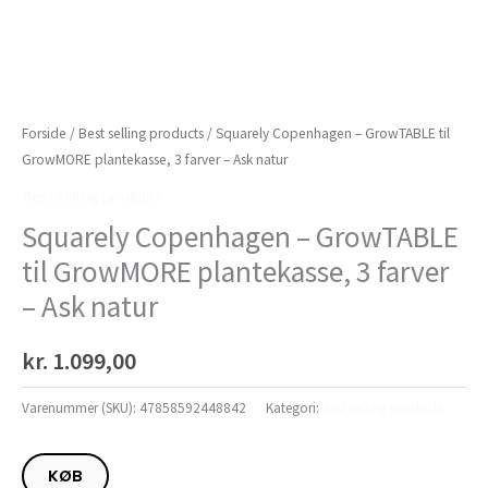
Forside
/
Best selling products
/ Squarely Copenhagen – GrowTABLE til
GrowMORE plantekasse, 3 farver – Ask natur
Best selling products
Squarely Copenhagen – GrowTABLE
til GrowMORE plantekasse, 3 farver
– Ask natur
kr.
1.099,00
Varenummer (SKU):
47858592448842
Kategori:
Best selling products
KØB