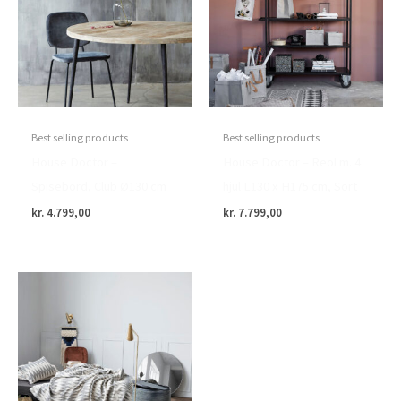
Best selling products
Best selling products
House Doctor –
House Doctor – Reol m. 4
Spisebord, Club Ø130 cm
hjul L130 x H175 cm, Sort
kr.
4.799,00
kr.
7.799,00