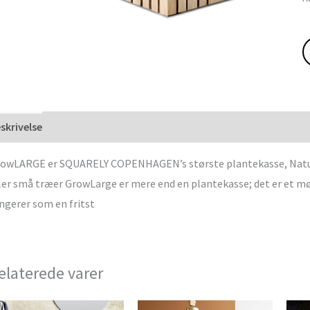
skrivelse
owLARGE er SQUARELY COPENHAGEN’s største plantekasse, Natur As
ler små træer GrowLarge er mere end en plantekasse; det er et møb
ngerer som en fritst
elaterede varer