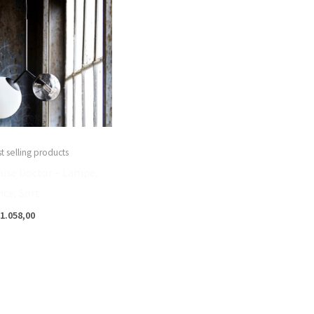
t selling products
use Doctor – Lampe,
ice, Sort
1.058,00