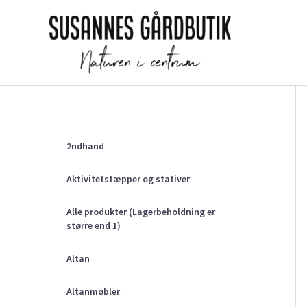
Gå
til
indholdet
2ndhand
Aktivitetstæpper og stativer
Alle produkter (Lagerbeholdning er
større end 1)
Altan
Altanmøbler