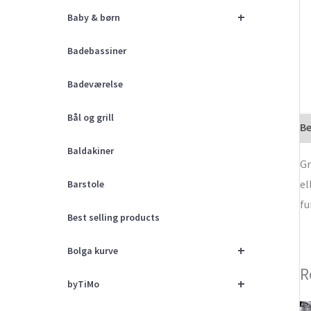
+
Baby & børn
Badebassiner
Badeværelse
Bål og grill
Be
Baldakiner
Gr
el
Barstole
fu
Best selling products
+
Bolga kurve
R
+
byTiMo