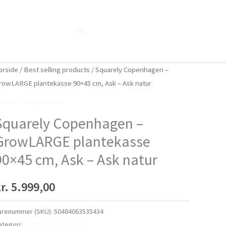
Søg
Blog
Shop
Når naturen taler...
orside
/
Best selling products
/ Squarely Copenhagen –
rowLARGE plantekasse 90×45 cm, Ask – Ask natur
est selling products
Squarely Copenhagen –
GrowLARGE plantekasse
90×45 cm, Ask – Ask natur
r.
5.999,00
arenummer (SKU):
50484063535434
ategori:
Best selling products