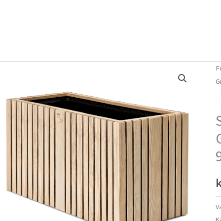
Forside
Om mig
Vlog
F
G
B
k
V
K