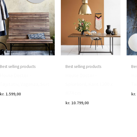
Best selling products
Best selling products
Bes
House Doctor –
House Doctor –
Ho
Tøjstativ, Vaganza, Sort
Spisebord, Kant L200 x
Tw
H74 cm
kr.
1.599,00
kr.
kr.
10.799,00