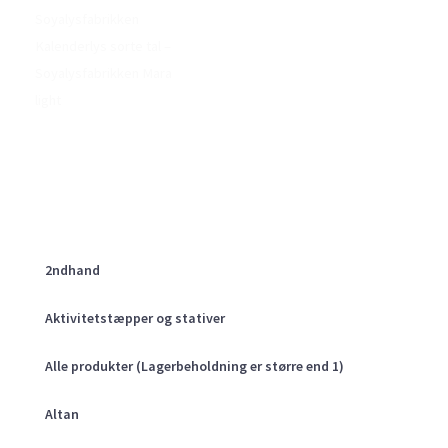
Soyalysfabrikken
Kalenderlys sorte tal –
Soyalysfabrikken Mara
light
2ndhand
Aktivitetstæpper og stativer
Alle produkter (Lagerbeholdning er større end 1)
Altan