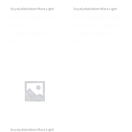
Soyalysfabrikken Mara Light
Soyalysfabrikken Mara Light
Soyalysfabrikken Soyalys
Soyalysfabrikken Keramik,
glas stor –
soya og duft – Flaskegrøn
Soyalysfabrikken Mara
– Soyalysfabrikken Mara
light
light
Soyalysfabrikken Mara Light