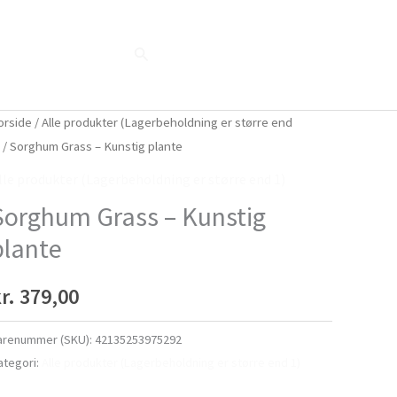
Søg
Blog
Shop
Når naturen taler...
orside
/
Alle produkter (Lagerbeholdning er større end
)
/ Sorghum Grass – Kunstig plante
lle produkter (Lagerbeholdning er større end 1)
Sorghum Grass – Kunstig
plante
r.
379,00
arenummer (SKU):
42135253975292
ategori:
Alle produkter (Lagerbeholdning er større end 1)