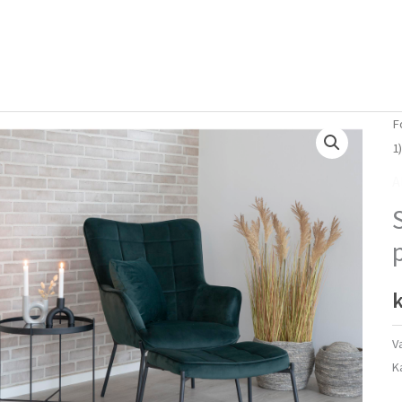
Forside
Om mig
Vlog
F
1
A
k
V
K