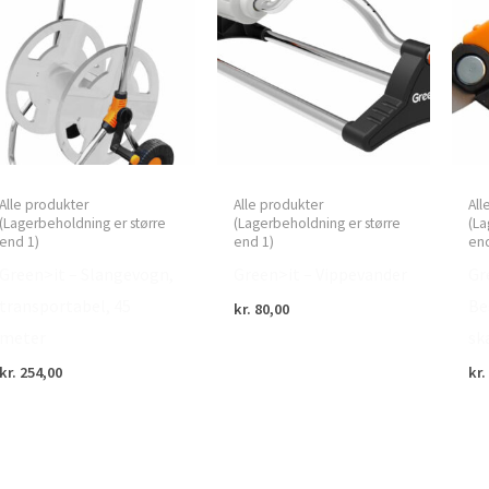
Alle produkter
Alle produkter
All
(Lagerbeholdning er større
(Lagerbeholdning er større
(La
end 1)
end 1)
end
Green>it – Slangevogn,
Green>it – Vippevander
Gr
transportabel, 45
Be
kr.
80,00
meter
sk
kr.
254,00
kr.