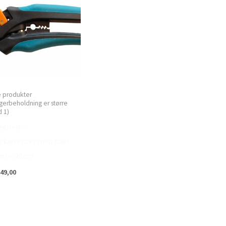
e produkter
gerbeholdning er større
 1)
een>it –
skæresaks med buet
ær – 20cm
49,00