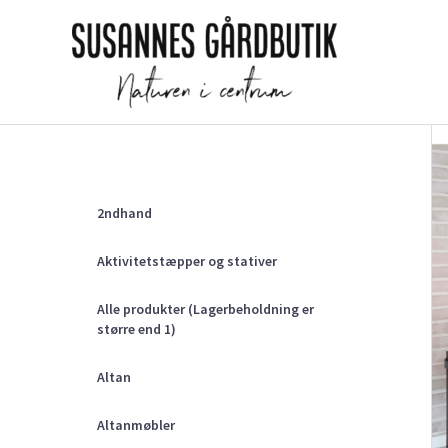
Gå
til
indholdet
2ndhand
Aktivitetstæpper og stativer
Alle produkter (Lagerbeholdning er
større end 1)
Altan
Altanmøbler